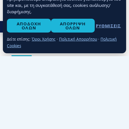
site και, με τη συγκατάθεσή σας, cookies ανάλυσης/
ΔΕΊΤΕ ΛΕΠΤΟΜΈΡΕΙΕΣ
διαφήμισης.
ΑΠΟΔΟΧΉ
ΑΠΌΡΡΙΨΗ
ΡΥΘΜΊΣΕΙΣ
ΠΡΟΣΒΑΣΙΜΌΤΗΤΑ
ΌΛΩΝ
ΌΛΩΝ
Δείτε επίσης:
Όροι Χρήσης
·
Πολιτική Απορρήτου
·
Πολιτική
Cookies
Superior Σουίτα με Δύο
Υπνοδωμάτια
Η Superior Σουίτα με Δύο Υπνοδωμάτια είναι
ιδανική επιλογή για οικογένειες, ζευγάρια ή
φίλους. Βρίσκεται στον πρώτο όροφο και
διαθέτει μπαλκόνι με υπέροχη θέα στη θάλασσα.
Η σουίτα περιλαμβάνει ένα υπέρδιπλο κρεβάτι